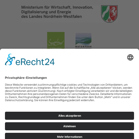
Impressum
|
Datenschutzerklärung
|
Barrierefreiheitserklärung
|
Kontakt
Lennestadt & Kirchhundem
Hundemstraße 18
57368
Lennestadt-Altenhundem
T: 02723-608800
E: info@lennestadt-kirchhundem.de
Cookie-Einstellungen