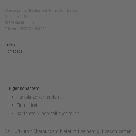
Wanderportal Oberhundem Haus des Gastes
Grubenweg 18
57399 Kirchhundem
Telefon: +492723 / 608-800
Links
Homepage
Eigenschaften:
Parkplätze vorhanden
Eintritt frei
kostenfrei / jederzeit zugänglich
Der Luftkurort Oberhundem bietet mit seinem gut beschilderten