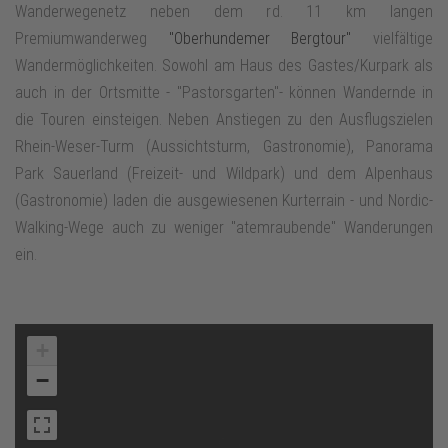
Wanderwegenetz neben dem rd. 11 km langen
Premiumwanderweg
"Oberhundemer Bergtour"
vielfältige
Wandermöglichkeiten. Sowohl am Haus des Gastes/Kurpark als
auch in der Ortsmitte - "Pastorsgarten"- können Wandernde in
die Touren einsteigen. Neben Anstiegen zu den Ausflugszielen
Rhein-Weser-Turm (Aussichtsturm, Gastronomie), Panorama
Park Sauerland (Freizeit- und Wildpark) und dem Alpenhaus
(Gastronomie) laden die ausgewiesenen Kurterrain - und Nordic-
Walking-Wege auch zu weniger "atemraubende" Wanderungen
ein.
+
−