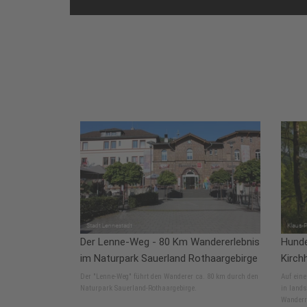
Der Lenne-Weg - 80 Km Wandererlebnis
Hund
im Naturpark Sauerland Rothaargebirge
Kirch
Der "Lenne-Weg" führt den Wanderer ca. 80 km durch den
Auf ein
Naturpark Sauerland-Rothaargebirge.
in lands
Wanderr