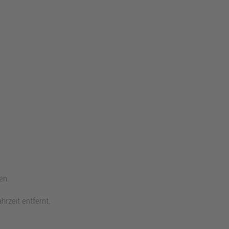
sen.
hrzeit entfernt.