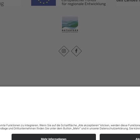
Impressum
|
Datenschutzerklärung
|
Barrierefreiheitserklärung
|
Kontakt
Lennestadt & Kirchhundem
Hundemstraße 18
57368
Lennestadt-Altenhundem
T: 02723-608800
E: info@lennestadt-kirchhundem.de
Cookie-Einstellungen