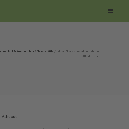
Lennestadt & Kirchhundem
/
Neusta POIs
/
E-Bike Akku-Ladestation Bahnhof
Altenhundem
Adresse