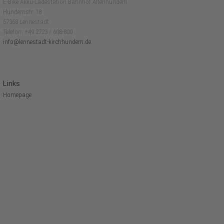
E-Bike Akku-Ladestation Bahnhof Altenhundem
Hundemstr. 18
57368 Lennestadt
Telefon: +49 2723 / 608-800
info@lennestadt-kirchhundem.de
Links
Homepage