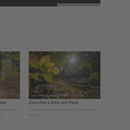
Leaflet
|
©
OpenStreetMap
contributors
see
Zwischen Lenne und Repe
dem größten
Diese Tour verbindet Lennestadt mit dem idyllischen
ch
Repetal.