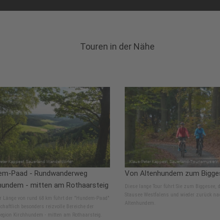
Touren in der Nähe
em-Paad - Rundwanderweg
Von Altenhundem zum Bigge
hundem - mitten am Rothaarsteig
Diese lange Tour führt Sie zum Biggesee, 
Stausee Westfalens und wieder zurück na
er Länge von rund 68 km führt der "Hundem-Paad"
Altenhundem.
chaftlich besonders reizvolle Bereiche der
egion Kirchhundem - mitten am Rothaarsteig.