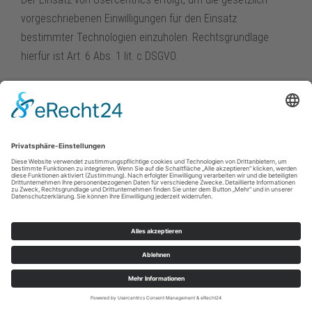
vorgeschriebenen Einwilligungen für den Einsatz
bestimmter Technologien einzuholen. Rechtsgrundlage
hierfür ist Art. 6 Abs. 1 lit. c DSGVO.
Kontaktformular
Wenn Sie uns per Kontaktformular Anfragen zukommen
lassen, werden Ihre Angaben aus dem Anfrageformular
inklusive der von Ihnen dort angegebenen Kontaktdaten
zwecks Bearbeitung der Anfrage und für den Fall von
Anschlussfragen bei uns gespeichert. Diese Daten geben
wir nicht ohne Ihre Einwilligung weiter.
Die Verarbeitung dieser Daten erfolgt auf Grundlage von Art.
6 Abs. 1 lit. b DSGVO, sofern Ihre Anfrage mit der Erfüllung
eines Vertrags zusammenhängt oder zur Durchführung
vorvertraglicher Maßnahmen erforderlich ist. In allen übrigen