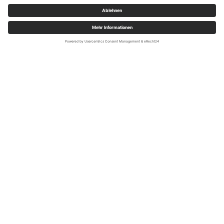
Tourist-Information Lennestadt & Kirchhundem; sabrinity
Erlebnisse
Aktiv sein, Neues entdecken und Natur erleben - in
Lennestadt & Kirchhundem warten unzählige Möglichkeiten
auf dich. Ob wandern, radeln, entspannen oder genießen -
hier findest du dein persönliches Abenteuer mitten im
Sauerland.