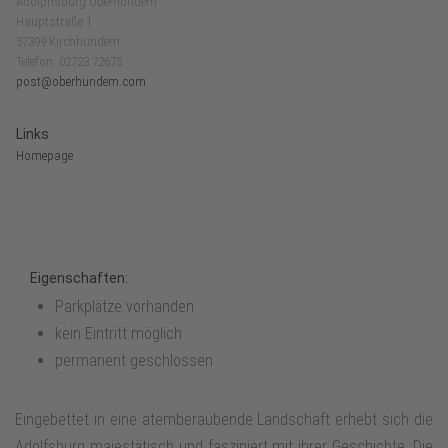
Adolphsburg Oberhundem
Hauptstraße 1
57399 Kirchhundem
Telefon: 02723 72675
post@oberhundem.com
Links
Homepage
Eigenschaften:
Parkplätze vorhanden
kein Eintritt möglich
permanent geschlossen
Eingebettet in eine atemberaubende Landschaft erhebt sich die
Adolfsburg majestätisch und fasziniert mit ihrer Geschichte. Die