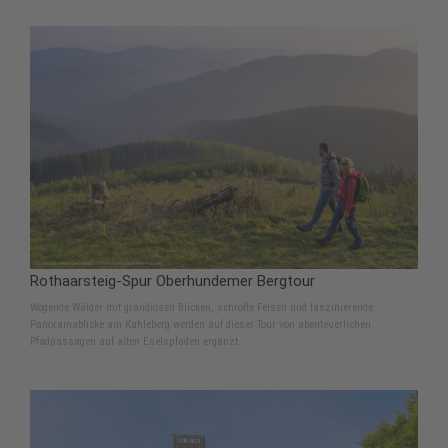
Rothaarsteig-Spur Oberhundemer Bergtour
Wogende Wälder mit grandiosen Blicken, schroffe Felsen und faszinierende
Panoramablicke am Kahleberg werden auf dieser Tour von abenteuerlichen
Pfadpassagen auf alten Eselspfaden ergänzt.