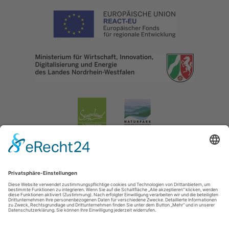
Impressum
|
Datenschutzerklärung
|
Barrierefreiheitserklärung
|
Kontakt
Lennestadt & Kirchhundem
Hundemstraße 18
57368
Lennestadt-Altenhundem