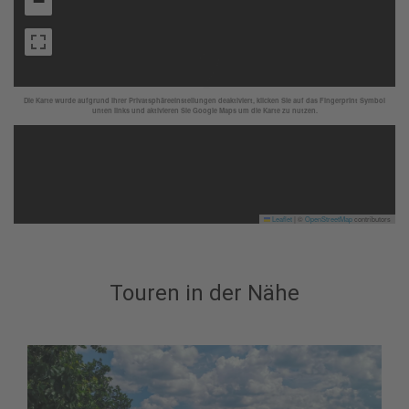
−
Die Karte wurde aufgrund Ihrer Privatsphäreeinstellungen deaktiviert, klicken Sie auf das Fingerprint Symbol
unten links und aktivieren Sie Google Maps um die Karte zu nutzen.
Leaflet
|
©
OpenStreetMap
contributors
Touren in der Nähe