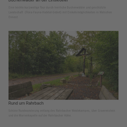
Buchenwälder an der Einsiedelei
Eine leichte kurzweilige Tour durch herrliche Buchenwälder und geschützte
Landschaft (Flora-Fauna-Habitat-Gebiet) mit Einkehrmöglichkeiten in Welschen
Ennest.
Rund um Rahrbach
Schöne Rundwanderung entlang des Rahrbacher Weidekampes, über Graevenstein
und die Marienkapelle auf der Rahrbacher Höhe.