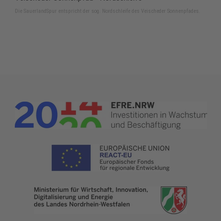
Die SauerlandSpur entspricht der sog. Nordschleife des Veischeder Sonnenpfades.