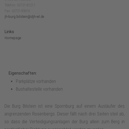
Telefon: 02721-81217
Fax: 02721-83016
jh-burg.bilstein@djh-wl.de
Links
Homepage
Eigenschaften:
Parkplätze vorhanden
Bushaltestelle vorhanden
Die Burg Bilstein ist eine Spornburg auf einem Ausläufer des
angrenzenden Rosenbergs. Dieser fällt nach drei Seiten steil ab,
so dass die Verteidigungsanlagen der Burg allein zum Berg in