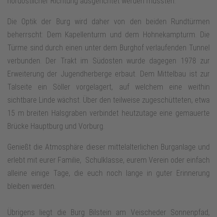
nordöstlicher Richtung ausgerichtet werden mussten.
Die Optik der Burg wird daher von den beiden Rundtürmen
beherrscht: Dem Kapellenturm und dem Hohnekampturm. Die
Türme sind durch einen unter dem Burghof verlaufenden Tunnel
verbunden. Der Trakt im Südosten wurde dagegen 1978 zur
Erweiterung der Jugendherberge erbaut. Dem Mittelbau ist zur
Talseite ein Söller vorgelagert, auf welchem eine weithin
sichtbare Linde wächst. Über den teilweise zugeschütteten, etwa
15 m breiten Halsgraben verbindet heutzutage eine gemauerte
Brücke Hauptburg und Vorburg.
Genießt die Atmosphäre dieser mittelalterlichen Burganlage und
erlebt mit eurer Familie, Schulklasse, eurem Verein oder einfach
alleine einige Tage, die euch noch lange in guter Erinnerung
bleiben werden.
Übrigens liegt die Burg Bilstein am Veischeder Sonnenpfad,