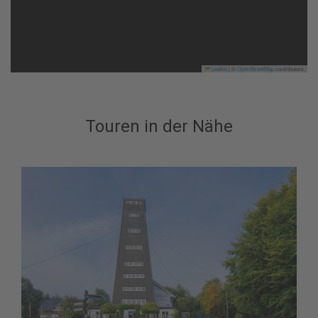
Leaflet
|
©
OpenStreetMap
contributors
Touren in der Nähe