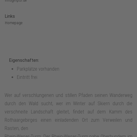
info@npsr.de
Links
Homepage
Eigenschaften:
Parkplätze vorhanden
Eintritt frei
Wer auf verschlungenen und stillen Pfaden seinen Wanderweg
durch den Wald sucht, wer im Winter auf Skiern durch die
verschneite Landschaft gleitet, findet auf dem Kamm des
Rothaargebirges einen einladenden Ort zum Verweilen und
Rasten, den
Rhein-Weser-Turm. Der Rhein-Weser-Turm nahe Oberhundem im