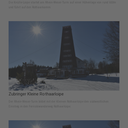
Die Knülle-Loipe startet am Rhein-Weser-Turm auf einer Höhenlage von rund 650m
und führt auf den Rothaarkamm.
Zubringer Kleine Rothaarloipe
Der Rhein-Weser-Turm bildet mit der Kleinen Rothaarloipe den südwestlichen
Einstieg in den Fernskiwanderweg Rothaarloipe.