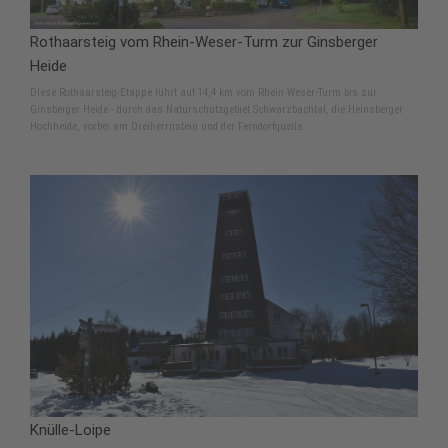
Rothaarsteig vom Rhein-Weser-Turm zur Ginsberger
Heide
Diese Rothaarsteig-Etappe führt auf 14,4 km vom Rhein-Weser-Turm bis zur
Ginsberger Heide - durch das Naturschutzgebiet Schwarzbachtal, die Heinsberger
Hochheide, vorbei am Dreiherrnstein und der Ferndorfquelle.
Knülle-Loipe