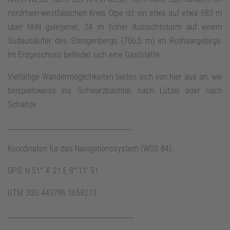
nordrhein-westfälischen Kreis Olpe ist ein etwa auf etwa 683 m
über NHN gelegener, 24 m hoher Aussichtsturm auf einem
Südausläufer des Stengenbergs (706,5 m) im Rothaargebirge.
Im Erdgeschoss befindet sich eine Gaststätte.
Vielfältige Wandermöglichkeiten bieten sich von hier aus an, wie
beispielsweise ins Schwarzbachtal, nach Lützel oder nach
Schanze.
________________________________________
Koordinaten für das Navigationssystem (WGS 84):
GPS: N 51° 4' 21 E 8° 11' 51
UTM: 32U 443796 5658213
_________________________________________