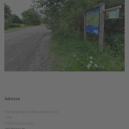
Adresse
Wanderparkplatz Rhein-Weser-Turm
L553
57399 Kirchhundem