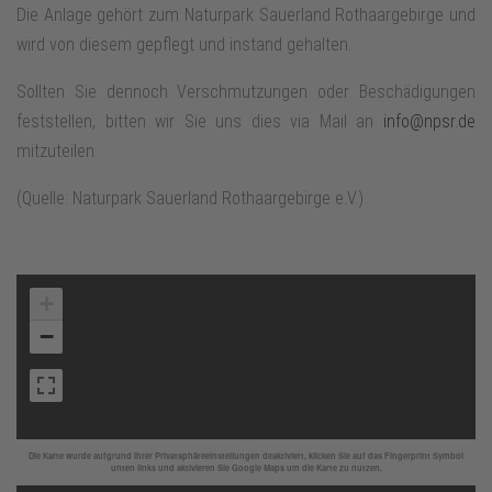
Die Anlage gehört zum Naturpark Sauerland Rothaargebirge und
wird von diesem gepflegt und instand gehalten.
Sollten Sie dennoch Verschmutzungen oder Beschädigungen
feststellen, bitten wir Sie uns dies via Mail an
info@npsr.de
mitzuteilen.
(Quelle: Naturpark Sauerland Rothaargebirge e.V.)
+
−
Die Karte wurde aufgrund Ihrer Privatsphäreeinstellungen deaktiviert, klicken Sie auf das Fingerprint Symbol
unten links und aktivieren Sie Google Maps um die Karte zu nutzen.