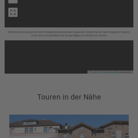
Die Karte wurde aufgrund Ihrer Privatsphäreeinstellungen deaktiviert, klicken Sie auf das Fingerprint Symbol
unten links und aktivieren Sie Google Maps um die Karte zu nutzen.
Leaflet
|
©
OpenStreetMap
contributors
Touren in der Nähe