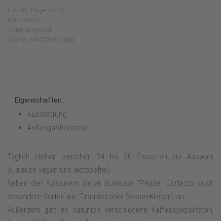
Eiscafé "Peppe Eis 64 "
Markplatz 3
57368 Lennestadt
Telefon: +49 2723 7174622
Eigenschaften:
Ausstattung
Außengastronomie
Täglich stehen zwischen 24 bis 30 Eissorten zur Auswahl
(u.a.auch vegan und lactosefrei).
Neben den Klassikern bietet Guiseppe "Peppe" Cortazzo auch
besondere Sorten wie Tiramisu oder Sesam-Krokant an.
Außerdem gibt es natürlich verschiedene Kaffeespezialitäten,