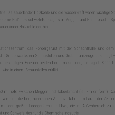
ustrie. Die sauerländer Holzkohle und die wasserkraft waren wichtige
iserne Hut" des schwefelkieslagers in Meggen und Halberbracht. S
uerländer Holzkohle dorthin.
ationszentrum, das Fördergerüst mit der Schachthalle und dem
die Grubenwarte, ein Schaustollen und Grubenfahrzeuge besichtigt w
 besichtigen. Eine der beiden Fördermaschinen, die täglich 3.000 t 
, wird in einem Schaustollen erklärt.
750 m Tiefe zwischen Meggen und Halberbracht (3,5 km entfernt). Darg
nd wie sich die bergmännischen Abbauverfahren im Laufe der Zeit e
 mit den großen Ladegeräten und Lkws, die im Außenbereich zu seh
 und Schwefelkies für die Chemische Indsutrie.