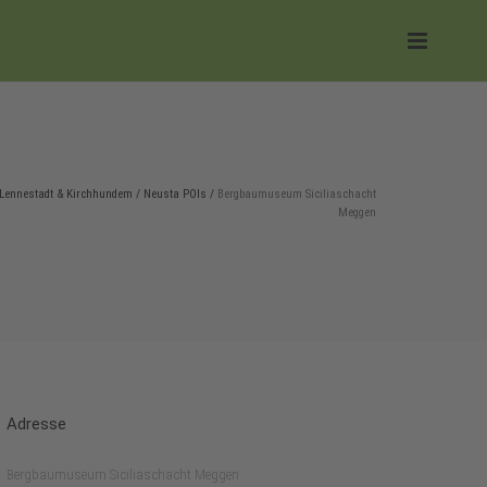
Lennestadt & Kirchhundem
/
Neusta POIs
/
Bergbaumuseum Siciliaschacht
Meggen
Adresse
Bergbaumuseum Siciliaschacht Meggen