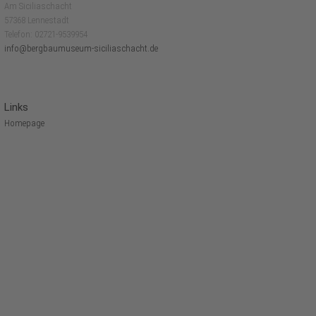
Am Siciliaschacht
57368 Lennestadt
Telefon: 02721-9539954
info@bergbaumuseum-siciliaschacht.de
Links
Homepage