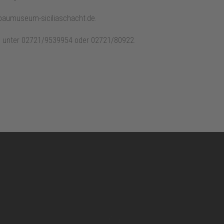
gbaumuseum-siciliaschacht.de.
g unter 02721/9539954 oder 02721/80922.