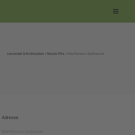
Lennestadt & Kirchhundem
/
Neusta POIs
/
Bike-Parcours Saalhausen
Adresse
Bike-Parcours Saalhausen