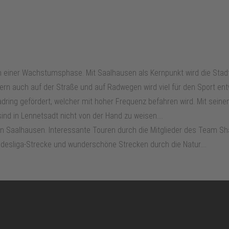
in einer Wachstumsphase. Mit Saalhausen als Kernpunkt wird die Stad
rn auch auf der Straße und auf Radwegen wird viel für den Sport entw
ing gefördert, welcher mit hoher Frequenz befahren wird. Mit seinen 8
d in Lennetsadt nicht von der Hand zu weisen....
n Saalhausen. Interessante Touren durch die Mitglieder des Team Shar
desliga-Strecke und wunderschöne Strecken durch die Natur....