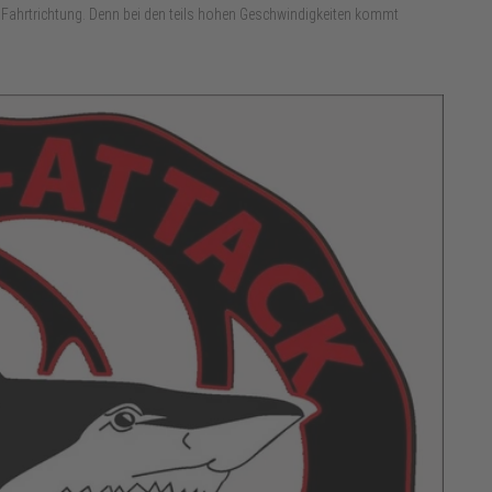
e Fahrtrichtung. Denn bei den teils hohen Geschwindigkeiten kommt