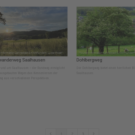
wanderweg Saalhausen
Dohlbergweg
rund um Saalhausen – der Rundweg ermöglicht
Der Dohlbergweg bietet einen herrlichen Bl
 ausgebauten Wegen das Kennenlernen der
Saalhausen.
g aus verschiedenen Perspektiven.
1
2
3