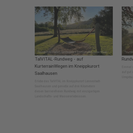
TalVITAL-Rundweg - auf
Rund
KurterrainWegen im Kneippkurort
Einmal 
auf gut
Saalhausen
Umgebun
Erlebe das TalVITAL im Kneippkurort Lennestadt-
Saalhausen und genieße auf drei Kilometern
diesen barrierefreien Rundweg mit einzigartigen
Landschafts- und Wassererlebnissen.