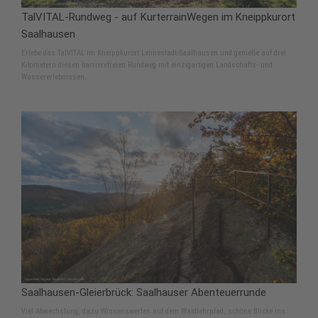
TalVITAL-Rundweg - auf KurterrainWegen im Kneippkurort
Saalhausen
Erlebe das TalVITAL im Kneippkurort Lennestadt-Saalhausen und genieße auf drei
Kilometern diesen barrierefreien Rundweg mit einzigartigen Landschafts- und
Wassererlebnissen.
Saalhausen-Gleierbrück: Saalhauser Abenteuerrunde
Viel Abwechslung, dazu Wissenswertes auf dem Waldlehrpfad, schöne Blicke ins