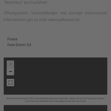
"Alpenhaus" durchzuführen.
Öffnungszeiten, Veranstaltungen und sonstige interessanten
Informationen gibt es unter www.saalhausen.de.
Preise
Freier Eintritt: 0,0
+
−
Die Karte wurde aufgrund Ihrer Privatsphäreeinstellungen deaktiviert, klicken Sie auf das Fingerprint Symbol
unten links und aktivieren Sie Google Maps um die Karte zu nutzen.