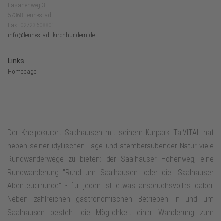
Fasanenweg 3
57368 Lennestadt
Fax: 02723 608801
info@lennestadt-kirchhundem.de
Links
Homepage
Der Kneippkurort Saalhausen mit seinem Kurpark TalVITAL hat
neben seiner idyllischen Lage und atemberaubender Natur viele
Rundwanderwege zu bieten: der Saalhauser Höhenweg, eine
Rundwanderung "Rund um Saalhausen" oder die "Saalhauser
Abenteuerrunde" - für jeden ist etwas anspruchsvolles dabei.
Neben zahlreichen gastronomischen Betrieben in und um
Saalhausen besteht die Möglichkeit einer Wanderung zum